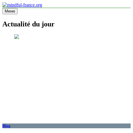
Перейти
к
Меню
mindful-france.org
Site d'information
содержимому
Actualité du jour
Blog