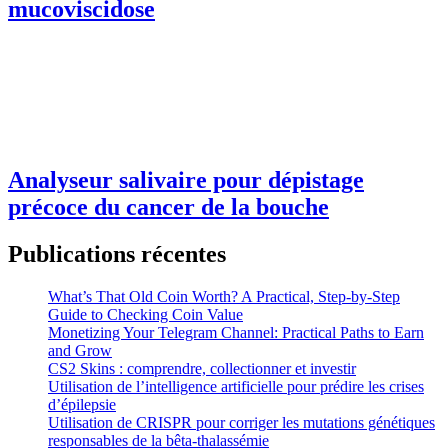
mucoviscidose
Analyseur salivaire pour dépistage
précoce du cancer de la bouche
Publications récentes
What’s That Old Coin Worth? A Practical, Step‑by‑Step
Guide to Checking Coin Value
Monetizing Your Telegram Channel: Practical Paths to Earn
and Grow
CS2 Skins : comprendre, collectionner et investir
Utilisation de l’intelligence artificielle pour prédire les crises
d’épilepsie
Utilisation de CRISPR pour corriger les mutations génétiques
responsables de la bêta-thalassémie