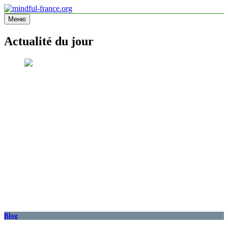
Перейти
к
Меню
mindful-france.org
Site d'information
содержимому
Actualité du jour
Blog