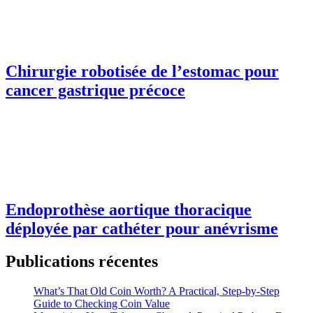
Chirurgie robotisée de l’estomac pour
cancer gastrique précoce
Endoprothèse aortique thoracique
déployée par cathéter pour anévrisme
Publications récentes
What’s That Old Coin Worth? A Practical, Step‑by‑Step
Guide to Checking Coin Value