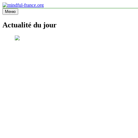
Перейти
к
Меню
mindful-france.org
Site d'information
содержимому
Actualité du jour