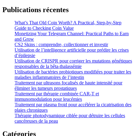
Publications récentes
What’s That Old Coin Worth? A Practical, Step‑by‑Step
Guide to Checking Coin Value
Monetizing Your Telegram Channel: Practical Paths to Earn
and Grow
CS2 Skins : comprendre, collectionner et investir
Utilisation de l’intelligence artificielle pour prédire les crises
d’épilepsie
Utilisation de CRISPR pour corriger les mutations génétiques
responsables de la bêta-thalassémie
Utilisation de bactéries probiotiques modifiées pour traiter les
maladies inflammatoires de l’intestin
Traitement par ultrasons focalisés de haute intensité pour
éliminer les tumeurs prostatiques
Traitement par thérapie combinée CAR-T et
immunomodulation pour leucémies
Traitement par plasma froid pour accélérer la cicatrisation des
plaies chroniques
Thérapie photodynamique ciblée pour détruire les cellules
cancéreuses de la peau
Catégories