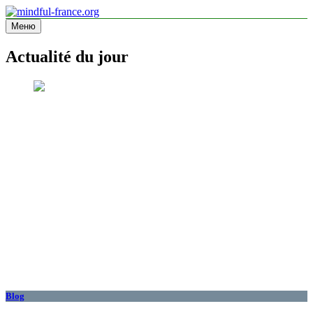
Перейти
к
Меню
mindful-france.org
Site d'information
содержимому
Actualité du jour
Blog