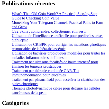
Publications récentes
What’s That Old Coin Worth? A Practical, Step‑by‑Step
Guide to Checking Coin Value
Monetizing Your Telegram Channel: Practical Paths to Earn
and Grow
CS2 Skins : comprendre, collectionner et investir
Utilisation de l’intelligence artificielle pour prédire les crises
d’épilepsie
Utilisation de CRISPR pour corriger les mutations génétiques
responsables de la bêta-thalassémie
Utilisation de bactéries probiotiques modifiées pour traiter les
maladies inflammatoires de l’intestin
Traitement par ultrasons focalisés de haute intensité pour
éliminer les tumeurs prostatiques
Traitement par thérapie combinée CAR-T et
immunomodulation pour leucémies
Traitement par plasma froid pour accélérer la cicatrisation des
plaies chroniques
Thérapie photodynamique ciblée pour détruire les cellules
cancéreuses de la peau
Catégories