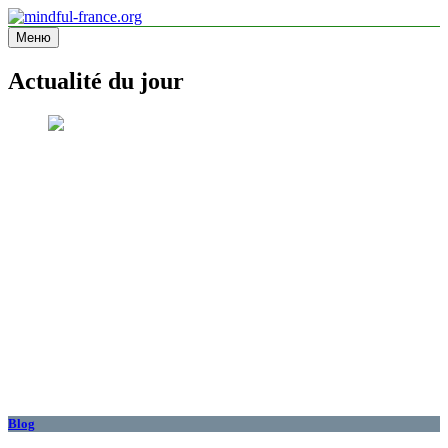
Перейти
к
Меню
mindful-france.org
Site d'information
содержимому
Actualité du jour
Blog