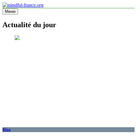
Перейти
к
Меню
mindful-france.org
Site d'information
содержимому
Actualité du jour
Blog