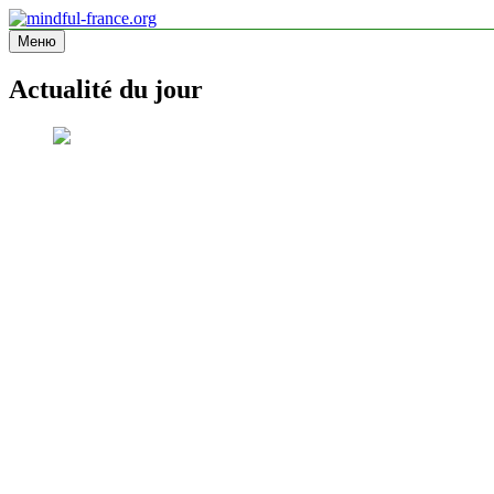
Перейти
к
Меню
mindful-france.org
Site d'information
содержимому
Actualité du jour