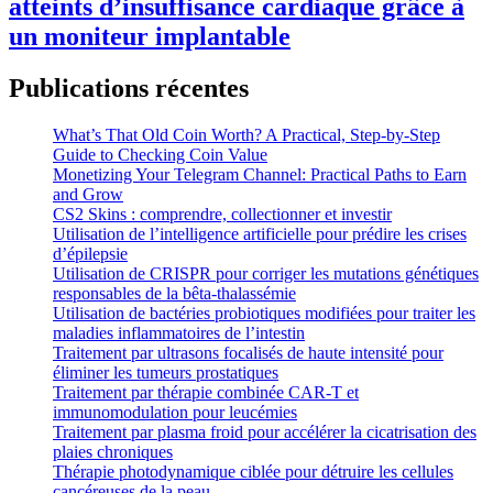
atteints d’insuffisance cardiaque grâce à
un moniteur implantable
Publications récentes
What’s That Old Coin Worth? A Practical, Step‑by‑Step
Guide to Checking Coin Value
Monetizing Your Telegram Channel: Practical Paths to Earn
and Grow
CS2 Skins : comprendre, collectionner et investir
Utilisation de l’intelligence artificielle pour prédire les crises
d’épilepsie
Utilisation de CRISPR pour corriger les mutations génétiques
responsables de la bêta-thalassémie
Utilisation de bactéries probiotiques modifiées pour traiter les
maladies inflammatoires de l’intestin
Traitement par ultrasons focalisés de haute intensité pour
éliminer les tumeurs prostatiques
Traitement par thérapie combinée CAR-T et
immunomodulation pour leucémies
Traitement par plasma froid pour accélérer la cicatrisation des
plaies chroniques
Thérapie photodynamique ciblée pour détruire les cellules
cancéreuses de la peau