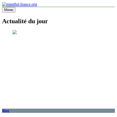
Перейти
к
Меню
mindful-france.org
Site d'information
содержимому
Actualité du jour
Blog