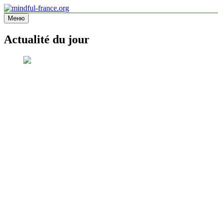
Перейти
к
Меню
mindful-france.org
Site d'information
содержимому
Actualité du jour