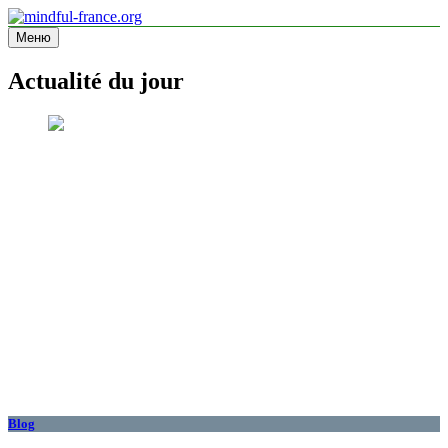
Перейти
к
Меню
mindful-france.org
Site d'information
содержимому
Actualité du jour
Blog