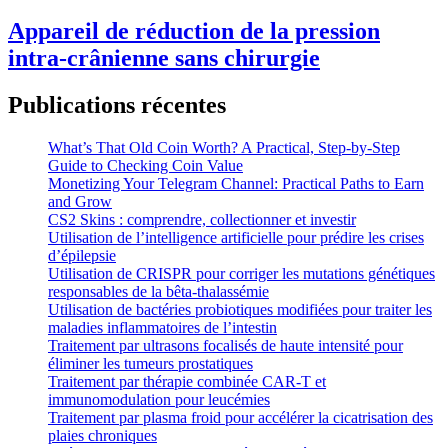
Appareil de réduction de la pression
intra-crânienne sans chirurgie
Publications récentes
What’s That Old Coin Worth? A Practical, Step‑by‑Step
Guide to Checking Coin Value
Monetizing Your Telegram Channel: Practical Paths to Earn
and Grow
CS2 Skins : comprendre, collectionner et investir
Utilisation de l’intelligence artificielle pour prédire les crises
d’épilepsie
Utilisation de CRISPR pour corriger les mutations génétiques
responsables de la bêta-thalassémie
Utilisation de bactéries probiotiques modifiées pour traiter les
maladies inflammatoires de l’intestin
Traitement par ultrasons focalisés de haute intensité pour
éliminer les tumeurs prostatiques
Traitement par thérapie combinée CAR-T et
immunomodulation pour leucémies
Traitement par plasma froid pour accélérer la cicatrisation des
plaies chroniques