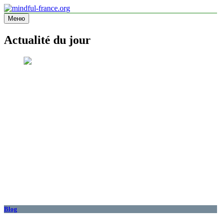
Перейти
к
Меню
mindful-france.org
Site d'information
содержимому
Actualité du jour
Blog