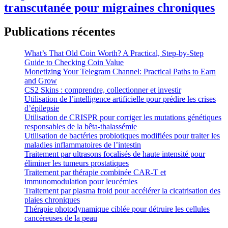
transcutanée pour migraines chroniques
Publications récentes
What’s That Old Coin Worth? A Practical, Step‑by‑Step
Guide to Checking Coin Value
Monetizing Your Telegram Channel: Practical Paths to Earn
and Grow
CS2 Skins : comprendre, collectionner et investir
Utilisation de l’intelligence artificielle pour prédire les crises
d’épilepsie
Utilisation de CRISPR pour corriger les mutations génétiques
responsables de la bêta-thalassémie
Utilisation de bactéries probiotiques modifiées pour traiter les
maladies inflammatoires de l’intestin
Traitement par ultrasons focalisés de haute intensité pour
éliminer les tumeurs prostatiques
Traitement par thérapie combinée CAR-T et
immunomodulation pour leucémies
Traitement par plasma froid pour accélérer la cicatrisation des
plaies chroniques
Thérapie photodynamique ciblée pour détruire les cellules
cancéreuses de la peau